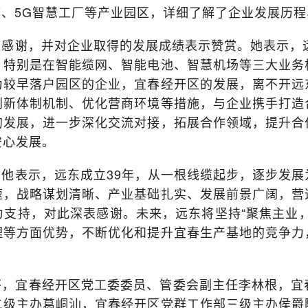
、5G智慧工厂等产业园区，详细了解了企业发展历
感谢，并对企业取得的发展成绩表示赞赏。她表示，
，特别是在智能缆网、智能电池、智慧机场等三大业务
为较早落户园区的企业，宜春经开区的发展，离不开远
创新体制机制、优化营商环境等措施，与企业携手打造
的发展，进一步深化交流对接，拓展合作领域，提升合
安心发展。
他表示，远东成立39年，从一根线缆起步，逐步发
速，战略谋划清晰、产业基础扎实、发展前景广阔，营
支持，对此深表感谢。未来，远东将坚持“聚焦主业
理等方面优势，不断优化和提升宜春生产基地的竞争力
芬，宜春经开区党工委委员、管委会副主任李林根，宜
二级主办葛峒汕，宜春经开区党群工作部三级主办侯爵