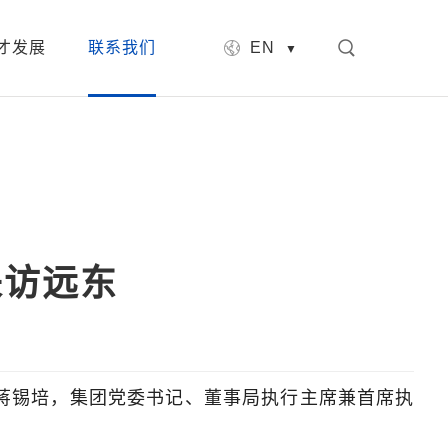
EN
才发展
联系我们
▼
来访远东
席蒋锡培，集团党委书记、董事局执行主席兼首席执
。