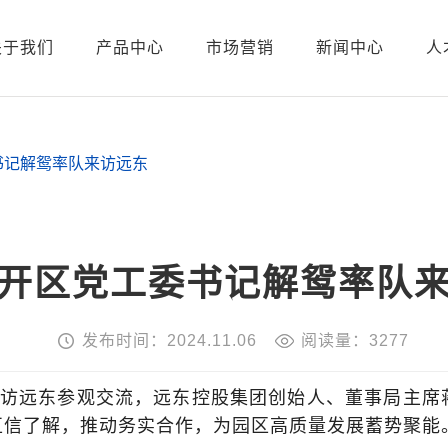
关于我们
产品中心
市场营销
新闻中心
人
书记解鸳率队来访远东
开区党工委书记解鸳率队
发布时间：2024.11.06
阅读量：3277
来访远东参观交流，远东控股集团创始人、董事局主
互信了解，推动务实合作，为园区高质量发展蓄势聚能