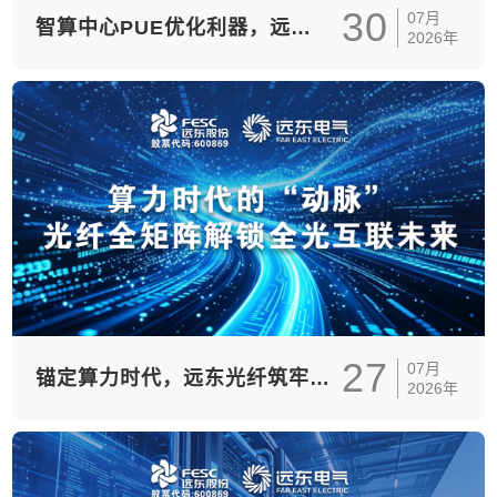
30
07月
智算中心PUE优化利器，远东电气双新液冷板重新定义散热标准
2026年
27
07月
锚定算力时代，远东光纤筑牢数字基建 “光脉”
2026年